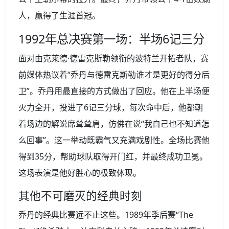
人，赢得了生涯首冠。
1992年总决赛第一场：半场6记三分
面对由克莱德·德雷克斯勒领衔的波特兰开拓者队，赛
前媒体热议着“乔丹与德雷克斯勒谁才是更好的得分后
卫”。乔丹用最直接的方式做出了回应。他在上半场便
火力全开，投进了6记三分球，每次命中后，他都朝
着场边的解说席耸耸肩，仿佛在说“我自己也不知道怎
么回事”。这一举动既霸气又充满戏剧性。全场比赛他
得到35分，帮助球队取得开门红，并最终成功卫冕。
这场表演是他好胜心的极致体现。
其他不可磨灭的经典时刻
乔丹的经典比赛远不止这些。1989年季后赛“The