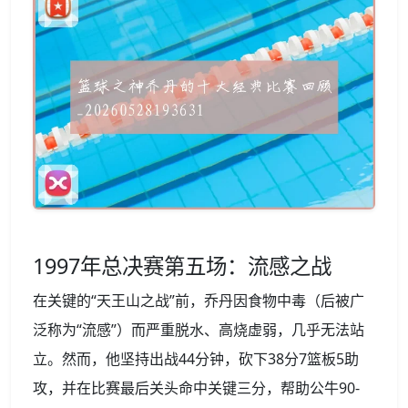
1997年总决赛第五场：流感之战
在关键的“天王山之战”前，乔丹因食物中毒（后被广
泛称为“流感”）而严重脱水、高烧虚弱，几乎无法站
立。然而，他坚持出战44分钟，砍下38分7篮板5助
攻，并在比赛最后关头命中关键三分，帮助公牛90-