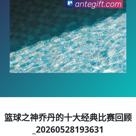
篮球之神乔丹的十大经典比赛回顾
_20260528193631