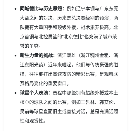
同城德比与历史恩怨：
例如辽宁本钢与广东东莞
大益之间的对决，历来是总决赛级别的预演，两
队拥有大量国手和顶级外援，战术素养极高。北
京首钢与北控男篮的“北京德比”也充满了城市荣
誉的争夺。
新生力量的挑战：
浙江双雄（浙江稠州金租、浙
江东阳光药）近年来崛起，他们与传统豪强的碰
撞，往往能打出高速攻防的精彩比赛，是观察联
赛格局变化的重要窗口。
球星个人表演：
赛程中那些拥有超级外援或本土
核心的球队之间的比赛，例如王哲林、郭艾伦、
吴前等球星直面旧主或直接对话，总是充满话题
性和观赏性。