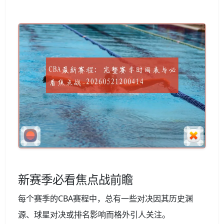
新赛季必看焦点战前瞻
每个赛季的CBA赛程中，总有一些对决因其历史渊
源、球星对决或排名影响而格外引人关注。