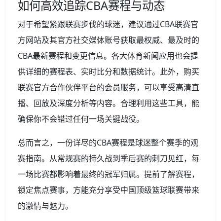
如何高效追踪CBA赛程与动态
对于希望紧跟联赛步伐的球迷，建议通过CBA联赛官
方网站及其官方社交媒体账号获取最权威、最及时的
CBA最新赛程和变更信息。各大体育新闻应用也会提
供详细的赛程表、实时比分和数据统计。此外，购买
联赛官方合作伙伴平台的会员服务，可以享受高清直
播、回放及深度分析等内容。合理利用这些工具，能
确保你不会错过任何一场关键战役。
总而言之，一份详尽的CBA赛程是球迷整个赛季的观
赛指南。从常规赛的持久战到季后赛的刺刀见红，每
一场比赛都影响着最终的冠军归属。提前了解赛程，
锁定焦点赛事，方能充分享受中国顶级篮球联赛带来
的激情与魅力。